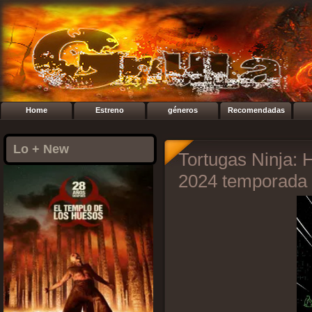
Home
Estreno
géneros
Recomendadas
Lo + New
Tortugas Ninja: 
2024 temporada