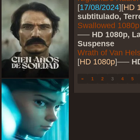
[
17/08/2024
][
HD 
subtitulado, Terr
Swallowed 1080p 
—–
HD 1080p, Lat
Suspense
Wrath of Van Hel
[
HD 1080p
]—–
HD
«
1
2
3
4
5