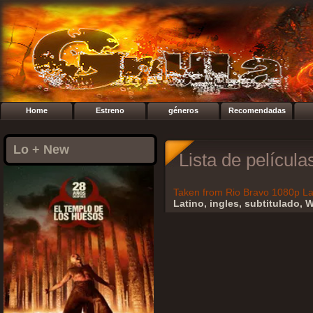
Home
Estreno
géneros
Recomendadas
Lo + New
Lista de películ
Taken from Rio Bravo 1080p L
Latino, ingles, subtitulado, 