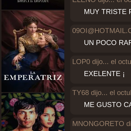
MUY TRISTE
09OI@HOTMAIL.
UN POCO RAR
LOP0 dijo...
el oct
EXELENTE ¡
TY68 dijo...
el octu
ME GUSTO C
MNONGORETO dij