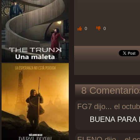
0
0
8 Comentario
FG7 dijo...
el octub
BUENA PARA 
ELENO dijo...
el oc