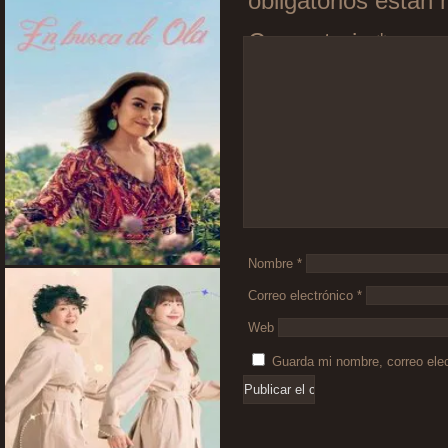
obligatorios está
Comentario
*
Nombre
*
Correo electrónico
*
Web
Guarda mi nombre, correo ele